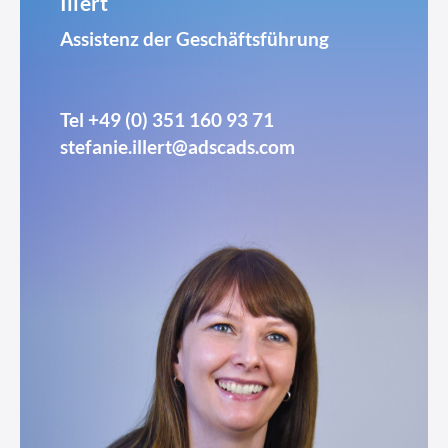
Illert
Assistenz der Geschäftsführung
Tel
+49 (0) 351 160 93 71
stefanie.illert@adscads.com