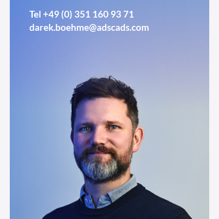
Tel
+49 (0) 351 160 93 71
darek.boehme@adscads.com