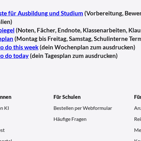
ste für Ausbildung und Studium
(Vorbereitung, Bewe
lien)
iegel
(Noten, Fächer, Endnote, Klassenarbeiten, Kla
nplan
(Montag bis Freitag, Samstag, Schulinterne Ter
to do this week
(dein Wochenplan zum ausdrucken)
to do today
(dein Tagesplan zum ausdrucken)
innen
Für Schulen
Fü
n KI
Bestellen per Webformular
An
Häufige Fragen
Rei
st
Me
ortal
Kom