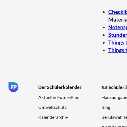
Checkli
Materia
Notensp
Stunde
Things 
Things 
Der Schülerkalender
für Schüler:
Aktueller FuturePlan
Hausaufgabe
Umweltschutz
Blog
Kalenderarchiv
Berufswahlte
Ausbildungsp