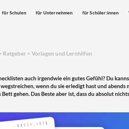
für Schulen
für Unternehmen
für Schüler:innen
>
Ratgeber
>
Vorlagen und Lernhilfen
hecklisten auch irgendwie ein gutes Gefühl? Du kann
e wegstreichen, wenn du sie erledigt hast und abends
 Bett gehen. Das Beste aber ist, dass du absolut nich