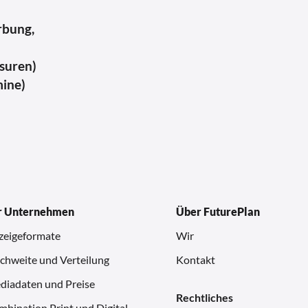
rbung,
usuren)
mine)
r Unternehmen
Über FuturePlan
zeigeformate
Wir
chweite und Verteilung
Kontakt
diadaten und Preise
Rechtliches
bination Print und Digital