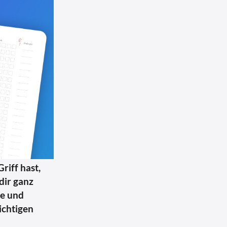
riff hast,
dir ganz
ge und
ichtigen