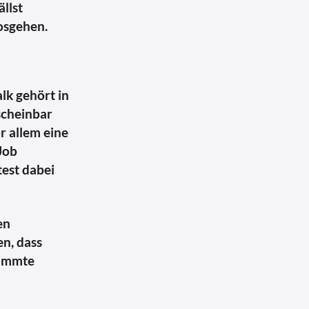
llst
losgehen.
lk gehört in
scheinbar
r allem eine
Job
test dabei
en
en, dass
timmte