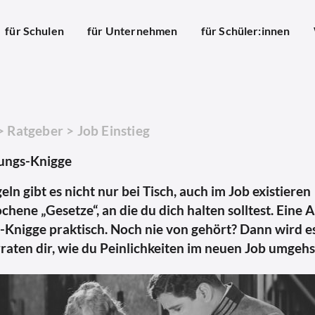
für Schulen
für Unternehmen
für Schüler:innen
>
Ratgeber
>
Job Einstieg
ungs-Knigge
n gibt es nicht nur bei Tisch, auch im Job existieren
hene „Gesetze“, an die du dich halten solltest. Eine A
Knigge praktisch. Noch nie von gehört? Dann wird e
rraten dir, wie du Peinlichkeiten im neuen Job umgehs