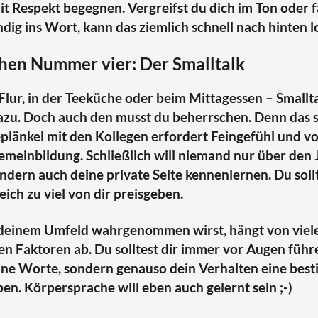
mit Respekt begegnen. Vergreifst du dich im Ton oder fä
dig ins Wort, kann das ziemlich schnell nach hinten 
hen Nummer vier: Der Smalltalk
lur, in der Teeküche oder beim Mittagessen – Smallta
azu. Doch auch den musst du beherrschen. Denn das 
länkel mit den Kollegen erfordert Feingefühl und vo
emeinbildung. Schließlich will niemand nur über den 
ndern auch deine private Seite kennenlernen. Du soll
eich zu viel von dir preisgeben.
deinem Umfeld wahrgenommen wirst, hängt von viel
n Faktoren ab. Du solltest dir immer vor Augen führ
eine Worte, sondern genauso dein Verhalten eine bes
n. Körpersprache will eben auch gelernt sein ;-)