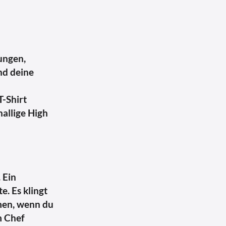
jungen,
ind deine
T-Shirt
nallige High
 Ein
e. Es klingt
men, wenn du
m Chef