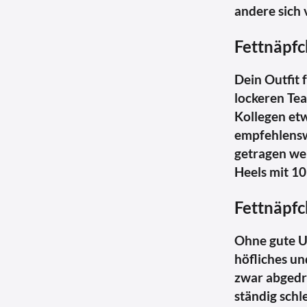
andere sich 
Fettnäpf
Dein Outfit 
lockeren Tea
Kollegen etw
empfehlenswe
getragen wer
Heels mit 10
Fettnäpfc
Ohne gute U
höfliches un
zwar abgedr
ständig schl