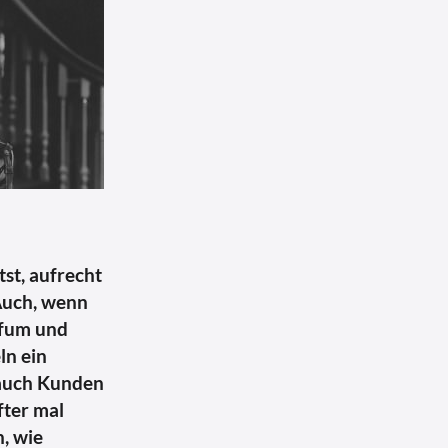
tst, aufrecht
 Auch, wenn
arfum und
ln ein
 auch Kunden
fter mal
, wie