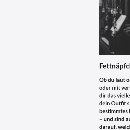
Fettnäpfc
Ob du laut o
oder mit ver
dir das viel
dein Outfit 
bestimmtes 
– und sind a
darauf, wel