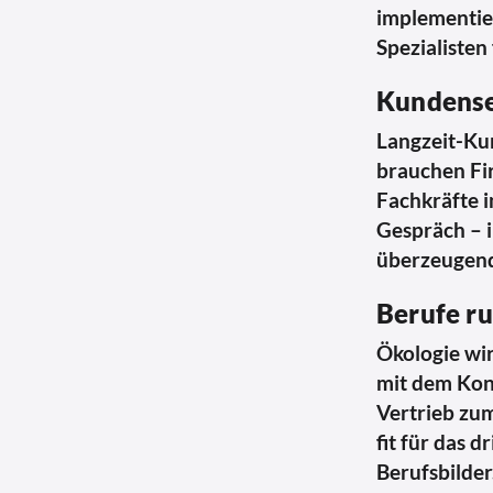
implementier
Spezialisten
Kundense
Langzeit-Ku
brauchen Fi
Fachkräfte i
Gespräch – i
überzeugend
Berufe ru
Ökologie wir
mit dem Konz
Vertrieb zu
fit für das 
Berufsbilde