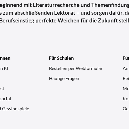
beginnend mit Literaturrecherche und Themenfindung
s zum abschließenden Lektorat – und sorgen dafür, d
erufseinstieg perfekte Weichen für die Zukunft stell
innen
Für Schulen
Fü
n KI
Bestellen per Webformular
An
Häufige Fragen
Rei
st
Me
ortal
Kom
d Gewinnspiele
Ge