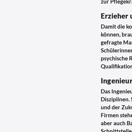
zur Pflegekr
Erzieher 
Damit die k
können, brau
gefragte Man
Schülerinnen
psychische 
Qualifikatio
Ingenieu
Das Ingenieu
Disziplinen.
und der Zuk
Firmen steh
aber auch B
Schnittstelle