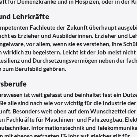
aft für Demenzkranke und in Hospizen, oder in der K
und Lehrkräfte
ompetenten Fachleute der Zukunft überhaupt ausgeb
cht es Erzieher und Ausbilderinnen. Erzieher und Le
gelware, vor allem, wenn sie es verstehen, ihre Schü
 wirklich zu begeistern. Leicht ist der Job meist nic
Resilienz und Durchsetzungsvermögen neben der fach
n zum Berufsbild gehören.
rsberufe
rswesen ist weit gefasst und beinhaltet fast ein Dut
 Sie alle sind nach wie vor wichtig für die Industrie d
unft. Besonders weit oben auf dem Wunschzettel der
en Fachkräfte für Maschinen- und Fahrzeugbau, Elekt
autechniker. Informationstechnik und Telekommunika
n mit ebenso gefragten IT-Jobs auf, gleiches gilt für