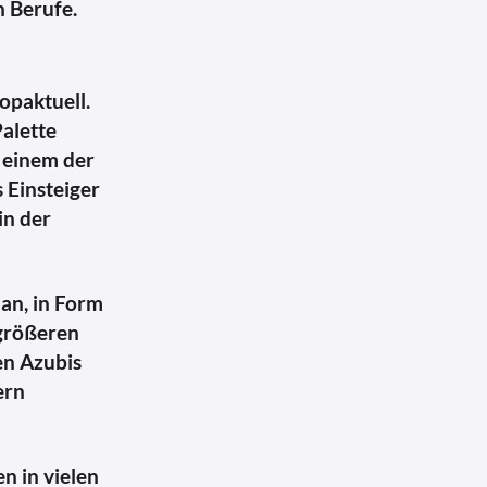
n Berufe.
opaktuell.
Palette
n einem der
 Einsteiger
in der
an, in Form
 größeren
en Azubis
ern
n in vielen