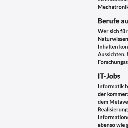
Mechatronik
Berufe a
Wer sich fü
Naturwissens
Inhalten kon
Aussichten. 
Forschungss
IT-Jobs
Informatik b
der kommerz
dem Metaver
Realisierung
Information
ebenso wie g