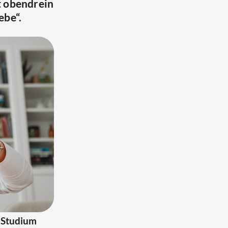
t obendrein
ebe“.
n Studium