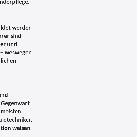
inderpflege.
ildet werden
hrer sind
ler und
ht – weswegen
lichen
zend
er Gegenwart
 meisten
rotechniker,
tion weisen