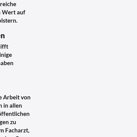
lreiche
n Wert auf
lstern.
en
ifft
inige
 haben
e Arbeit von
 in allen
öffentlichen
gen zu
um Facharzt,