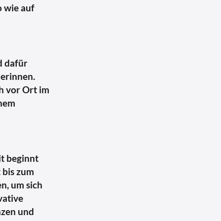
 wie auf
d dafür
erinnen.
h vor Ort im
inem
it beginnt
 bis zum
n, um sich
vative
nzen und