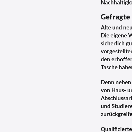
Nachhaltigke
Gefragte 
Alte und neu
Die eigene W
sicherlich g
vorgestellte
den erhoffen
Tasche haben
Denn neben d
von Haus- un
Abschlussar
und Studier
zurückgreife
Qualifiziert