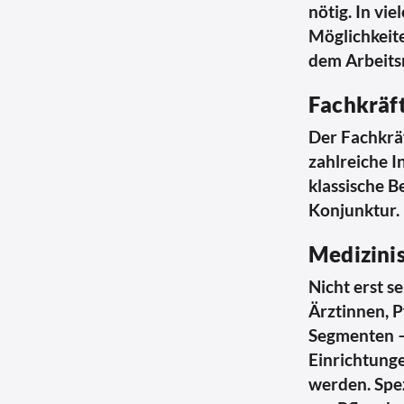
nötig. In vi
Möglichkeite
dem Arbeits
Fachkräft
Der Fachkräf
zahlreiche I
klassische B
Konjunktur. 
Medizinis
Nicht erst s
Ärztinnen, P
Segmenten – 
Einrichtung
werden. Spez