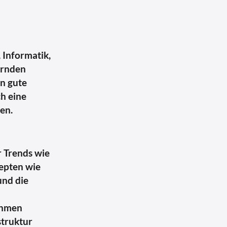
 Informatik,
ernden
en gute
ch eine
en.
r Trends wie
epten wie
und die
ehmen
struktur